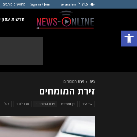
C
21.5
Sign in / Join
מחפשים כותבים
jerusalem
חדשות
חדשות עסקים
פתח סרגל נגישות
עסקים
קטנים
בית
זירת המומחים
זירת המומחים
אירועים
דין ומשפט
זירת המומחים
טכנולוגיה
כללי