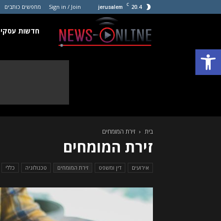
C
20.4
Sign in / Join
מחפשים כותבים
jerusalem
חדשות
חדשות עסקים
פתח סרגל נגישות
עסקים
קטנים
בית
זירת המומחים
זירת המומחים
אירועים
דין ומשפט
זירת המומחים
טכנולוגיה
כללי