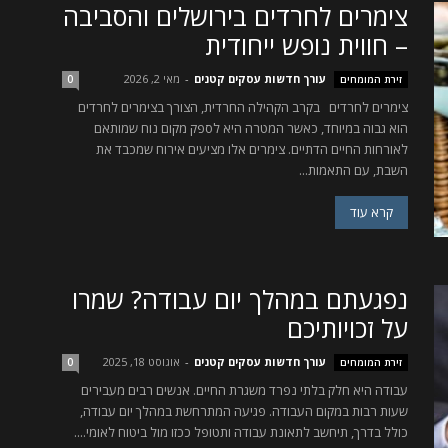
צימרים לחרדים בירושלים והסביבה
– חווית נופש ייחודית
עורך חדשות עסקים קטנים
-
מאי 2, 2026
זירת המומחים
0
צימרים לחרדים בקרב הקהילה החרדית, הצורך בצימרים לחרדים
הוא גבוה במיוחד, כאשר המטרה היא לספק מקום נוח שמותאם
לאורחות החיים הדתיים. צימרים אלו מציעים אירוח שמכבד את
השבת, עם התאמות...
קרא עוד
נפגעתם במהלך יום עבודה? שמרו
על זכויותיכם
עורך חדשות עסקים קטנים
-
אוגוסט 18, 2025
זירת המומחים
0
עבודה היא חלק בלתי נפרד משגרת החיים. אנשים רבים מעבירים
שעות רבות במקום העבודה. פגיעה המתרחשת במהלך יום עבודה,
כולל בדרך, תיחשב לתאונת עבודה ותטופל ככזו מול ביטוח לאומי....