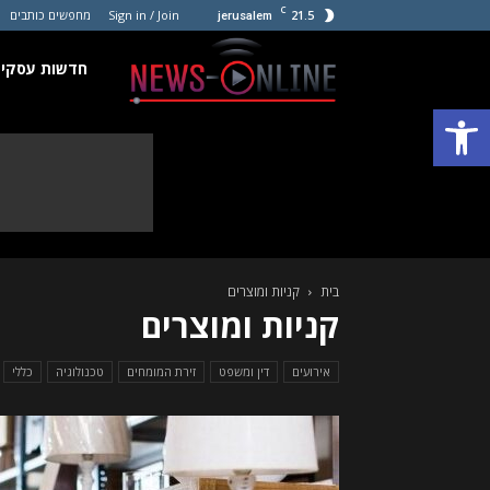
C
21.5
Sign in / Join
מחפשים כותבים
jerusalem
חדשות
חדשות עסקים
פתח סרגל נגישות
עסקים
קטנים
בית
קניות ומוצרים
קניות ומוצרים
אירועים
דין ומשפט
זירת המומחים
טכנולוגיה
כללי