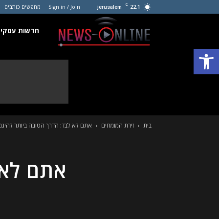
C
22.1
Sign in / Join
מחפשים כותבים
jerusalem
חדשות
חדשות עסקים
פתח סרגל נגישות
עסקים
קטנים
בית
זירת המומחים
אתם לא לבד: הדרך הטובה ביותר להיג
אתם לא 