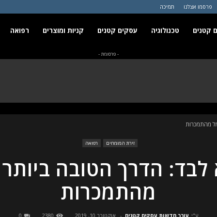
פרסמו אצלנו
תמיכה
 קטנים
טכנולוגיה
עסקים קטנים
קניות ומוצרים
רפואה
- פרסומת -
מל מהתמכרות
זירת המומחים
רפואה
לבד: הדרך הטובה ביותר 
מהתמכרות
ע"י
עורך חדשות עסקים קטנים
-
אוקטובר 10, 2019
2380
0