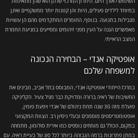
השימוש לאורך היום. היתרון המרכזי שלהן הוא שהן מתאימות
במיוחד לילדים פעילים, היות והן קטנות יותר ממשקפיים ואינן
מגבילות בתנועה. בנוסף, החומרים המתקדמים מהם הן עשויות
מאפשרים הגנה על העין מפני זיהומים ומסייעים במניעת החמרת
המצב הראייתי.
אופטיקה אנדי – הבחירה הנכונה
למשפחה שלכם
במרכז הייחודי אופטיקה אנדי, המבוסס בתל אביב, מבינים את
החשיבות של ראיה ברורה ומדויקת כבר מגיל צעיר. הקליניקה
פועלת מזה 30 שנה תחת ניהולם של אנדי ויפעת פומין,
אופטומטריסטים מוסמכים ובעלי ניסיון רב. הצוות המקצועי
במקום, הכולל גם מומחים נוספים כמו אירית סולומון, מתמחה
במתן פתרונות ברמה הגבוהה ביותר לכל סוג של בעיית ראיה. עם