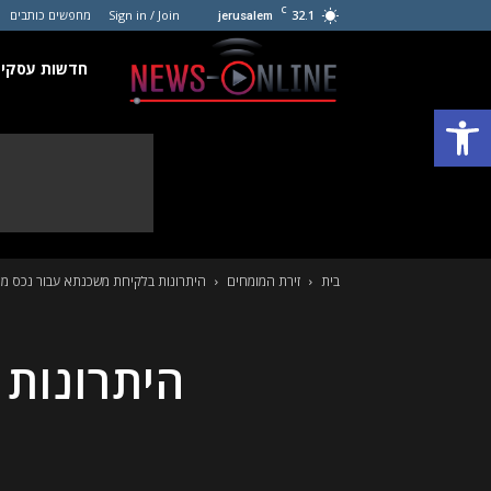
C
32.1
Sign in / Join
מחפשים כותבים
jerusalem
חדשות
חדשות עסקים
פתח סרגל נגישות
עסקים
קטנים
בית
זירת המומחים
היתרונות בלקיחת משכנתא עבור נכס מ
היתרונות