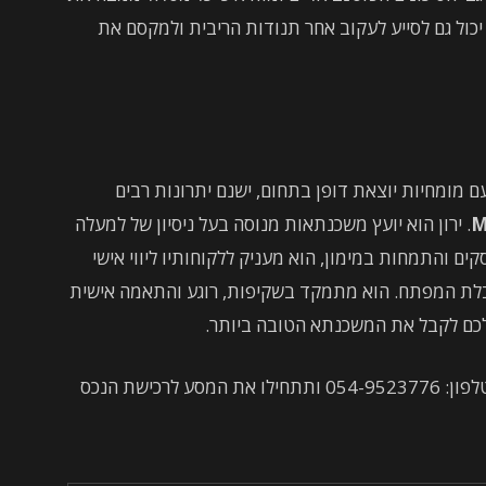
יכול גם לסייע לעקוב אחר תנודות הריבית ולמקסם את
 מומחיות יוצאת דופן בתחום, ישנם יתרונות רבים
M
. ירון הוא יועץ משכנתאות מנוסה בעל ניסיון של למעלה
ם והתמחות במימון, הוא מעניק ללקוחותיו ליווי אישי
בלת המפתח. הוא מתמקד בשקיפות, רוגע והתאמה אישית
 לכם לקבל את המשכנתא הטובה ביותר.
מחפשים שותף אמין לדרך? צרו קשר עם ירון בטלפון: 054-9523776 ותתחילו את המסע לרכישת הנכס