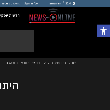
C
20.4
Sign in / Join
מחפשים כותבים
jerusalem
חדשות
חדשות עסקים
פתח סרגל נגישות
עסקים
קטנים
בית
זירת המומחים
היתרונות של סדנת פיתוח מנהלים
היתר