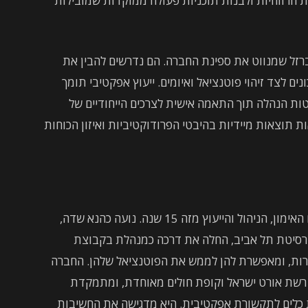
ת הרווחיות ולבנות תוכניות פעולה ממוקדות שמובילות
ברזל שמנווט את ספינת החברה. הם נדרשים להבין את
ים לצד זיהוי פוטנציאל ואיומים. ייעוץ אפקטיבי תומך
ות הנהלה תוך התאמה אישית לצרכים הייחודיים של
 תוצאות מיידיות בהיבטי הפרודוקטיביות ואיזון הכוחות
שדה, בראשות נועה כהנא שדה, פועלת בתחום האימון, הניהול והייעוץ מזה 15 שנה. נועה כהנא שדה,
יברסיטת תל אביב, החלה את דרכה כמנהלת בקבוצת
רות, ומאפשרת להן לממש את הפוטנציאל שלהן. החברה
 רשת אורט ישראל וקופת חולים מאוחדת, ומתמקדת
ית כלים לתקשורת אפקטיבית. היא מדגישה את החשיבות