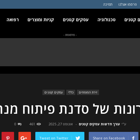
פרסמו אצלנו
תמיכה
 קטנים
טכנולוגיה
עסקים קטנים
קניות ומוצרים
רפואה
- פרסומת -
זירת המומחים
כללי
עסקים קטנים
ונות של סדנת פיתוח מנה
ע"י
עורך חדשות עסקים קטנים
-
אוגוסט 27, 2025
461
0
Tweet on Twitter
Share on Facebook