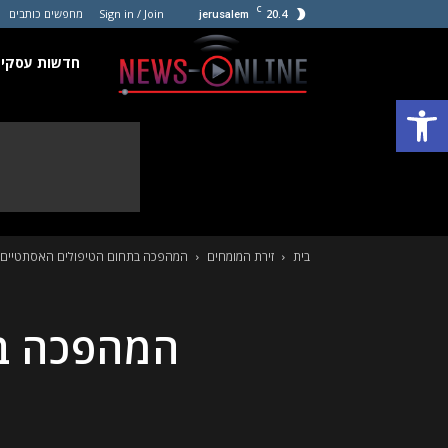
C
20.4
Sign in / Join
מחפשים כותבים
jerusalem
חדשות
חדשות עסקים
פתח סרגל נגישות
עסקים
קטנים
בית
זירת המומחים
המהפכה בתחום הטיפולים האסתטיים – 
המהפכה בת