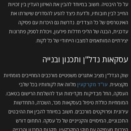
על כל היבטיה. חשוב במיוחד להבין את האיזון העדין בין זכויות
החייב לבין חובותיו, ולדעת כיצד להגיע להסדרים שישרתו את
האינטרסים של כל הצדדים. נדרשת גם היכרות עם פסיקה
עדכנית, הבנה של הליכי חדלות פירעון, ויכולת לספק פתרונות
יצירתיים המותאמים למצבו הייחודי של כל לקוח.
עסקאות נדל"ן ותכנון ובנייה
שוק הנדל"ן מציב אתגרים משפטיים מורכבים המחייבים מומחיות
מקצועית.
עו"ד מקרקעין
מלווה את לקוחותיו בכל שלבי
העסקה, החל מבדיקות מקדימות ועד להשלמת הרישום בטאבו.
המומחיות כוללת טיפול בעסקאות מכר, השכרה, התחדשות
עירונית ופרויקטים מורכבים. חשוב במיוחד להבין את ההיבטים
התכנוניים, המיסויים והקנייניים של כל עסקה. התחום דורש
היכרות מעמיקה עם חוקי המקרקעין, תקנות התכנון והבנייה,