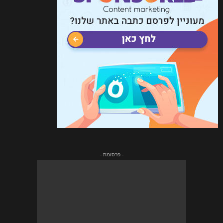
- פרסומת -