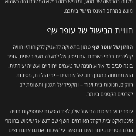
מלווה בהרגשה של מסע, ומדגיש כמה נפלא המטבח הזה כשהוא
מוגש במרחב האינטימי של ביתכם.
חוויית הבישול של עופר שף
החזון של עופר שף
טמון בתשוקה להעניק ללקוחותיו חוויה
קולינרית בלתי נשכחת. עם ניסיון של למעלה מעשר שנים, עופר
בונה סביב כל אירוע חגיגה של טעמים ייחודיים ועשייה יצירתית.
הוא מתמחה במגוון רחב של אירועים – ימי הולדת, מסיבות
רווקים, חנוכות בית ועוד – ומקפיד על תכנון ותשומת לב
לפרטים הקטנים ביותר.
עופר ידוע באיכות הבישול שלו, לצד הופעות שמספקות חוויה
אינטראקטיבית לקהל האורחים. השף שם דגש על שימוש בחומרי
הגלם הטריים ביותר ואינו מתפשר על איכות. אם גם אתם רוצים