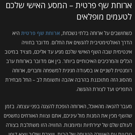
ארוחת שף פרטית – המסע האישי שלכם
לטעמים מופלאים
כשחושבים על ארוחה בלתי נשכחת,
ארוחת שף פרטית
היא
הדרך האולטימטיבית להגשים את החלום. מדובר בחוויה
אינטימית שבה השף האישי שלכם מגיע עד אליכם, מצויד במיטב
הכלים והמרכיבים האיכותיים ביותר. בין אם מדובר בארוחת ערב
רומנטית לשניים או בסעודה חגיגית למשפחה וחברים, ארוחה
מהסוג הזה מתוכננת בהרבה אהבה ותשומת לב – החל מבחירת
התפריט ועד לצורת ההגשה.
מעבר להנאה מהאוכל, הארוחה הופכת להצגה בפני עצמה. בזמן
שהשף מכין את המנות מול עיניכם, אתם וצוות האורחים נחשפים
לעולם שלם של יצירתיות ומיומנות. החוויה הזו משתלבת בצורה
טבעית עם האווירה הנינוחה של הבית, ויוצרת שילוב יוצא דופן