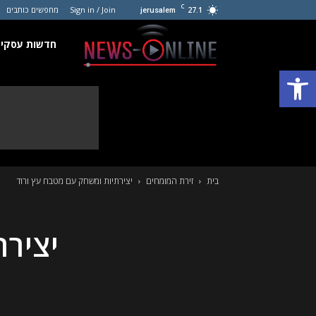
C
27.1
Sign in / Join
מחפשים כותבים
jerusalem
חדשות
חדשות עסקים
פתח סרגל נגישות
עסקים
קטנים
בית
זירת המומחים
יצירתיות ומשחק עם מטבח עץ ורוד
יצירת