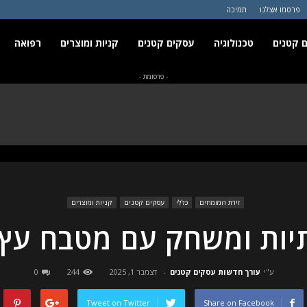
פרסמו אצלנו
תמיכה
 קטנים
טכנולוגיה
עסקים קטנים
קניות ומוצרים
רפואה
- פרסומת -
זירת המומחים
כללי
עסקים קטנים
קניות ומוצרים
יות ומשחק עם מטבח עץ 
ע"י
עורך חדשות עסקים קטנים
-
דצמבר 1, 2025
244
0
Tweet on Twitter
Share on Facebook