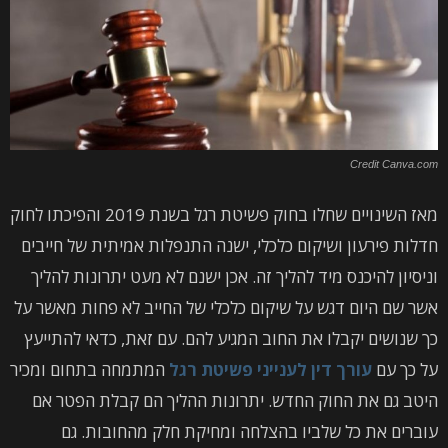
Credit Canva.com
מאז השינויים שחלו בחוק פשיטת רגל בשנת 2019 והפיכתו לחוק
חדלות פירעון ושיקום כלכלי, ישנה התנפלות אמיתית של חייבים
וניסיון להיכנס מיד להליך זה. אכן ישנם לא מעט יתרונות להליך
אשר שם היום דגש על שיקום כלכלי של החייב לא פחות מאשר על
כך שנושים יקבלו את החוב המגיע להם. עם זאת, כדאי להתייעץ
על כך עם
עורך דין לענייני פשיטת רגל
המתמחה בתחום ומכיר
היטב גם את החוק החדש. יתרונות ההליך הם קבלת הפטר אם
עוברים את כל שלביו בהצלחה ומחיקת חלק מהחובות. גם