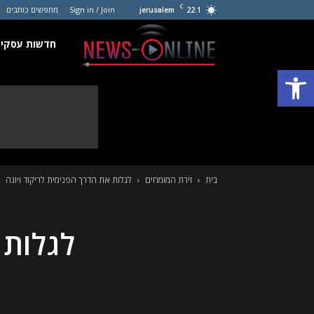
C
22.1
Sign in / Join
מחפשים כותבים
jerusalem
חדשות
חדשות עסקים
פתח סרגל נגישות
עסקים
קטנים
בית
זירת המומחים
לגלות את הדרך הפנימית לריקוד ויוגה
לגלות 