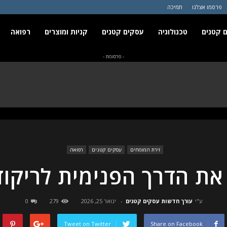
פרסמו אצלנו
תמיכה
 קטנים
טכנולוגיה
עסקים קטנים
קניות ומוצרים
רפואה
- פרסומת -
זירת המומחים
עסקים קטנים
רפואה
את הדרך הפנימית לריקוד 
ע"י
עורך חדשות עסקים קטנים
-
ינואר 25, 2026
279
0
Tweet on Twitter
Share on Facebook