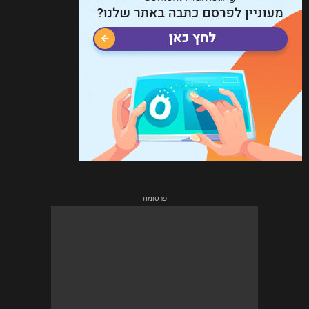
- פרסומת -