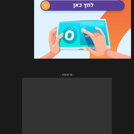
- פרסומת -