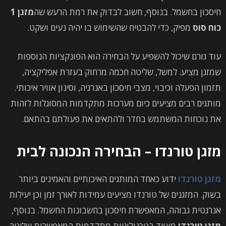
חיסכון בחשמל. בנוסף, חשוב לבדוק את רמת הרעש שה
מזגן 1
כוח סוס
מפיק, כדי להבטיח שהשימוש בו יהיה נעים ושקט.
עוד גורם שיכול להשפיע על הבחירה הוא הפונקציות הנוספות
שמזגן מציע. למשל, שליטה חכמה מרחוק בעזרת אפליקציה,
תזמון הפעלה וכיבוי, מצבי חיסכון באנרגיה, וסינון אוויר איכותי.
מותגים רבים מציעים כיום מערכות מתקדמות המסוגלות לזהות
את נוכחות המשתמש בחדר ולהתאים את פעולתם בהתאם.
מזגן טורנדו – הבחירה הנכונה לבית
מזגן טורנדו
ידוע כאחד המותגים האיכותיים והאמינים ביותר
בשוק. המזגנים של טורנדו מציעים עמידות לאורך זמן וכן יעילות
אנרגטית גבוהה, המאפשרת חיסכון בחשבונות החשמל. בנוסף,
מזגן טורנדו
מצויד בטכנולוגיות מתקדמות המאפשרות שליטה