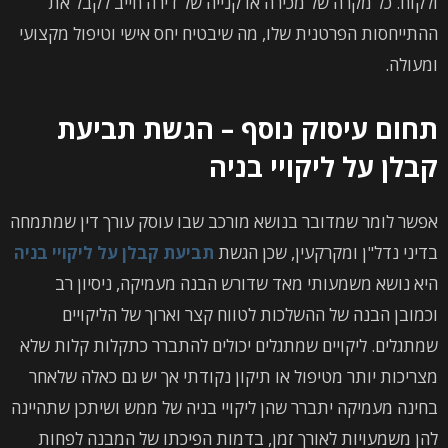
ולקוח. כל מקרה של מכירה או קנייה של דירה חייב לקבל את
ההתייחסות הפרטנית שלו, מה שיבטיח יחס אישי וטיפול מקצועי
ומעולה.
תחום עיסוק נוסף – הגשת תביעת
קבלן על ליקויי בניה
אפשר לומר שמדובר בנושא מורכב שבו עוסק עורך דין שמתמחה
בדיני נדל"ן ומקרקעין, שכן הגשת
תביעת קבלן על ליקויי בניה
היא נושא משמעותי מאד שדורש הבנה מעמיקה, ניסיון רב
וכמובן הבנה של ההשלכות לטווח קצר וארוך של הליקויים
שמתגלים. ליקויים שמתגלים יכולים להתברר כתקלות קלות שלא
מצריכות יותר מטיפול או תיקון נקודתי אך יש גם כאלה שלאחר
בחינה מעמיקה יתברר שהן ליקויי בניה של ממש ושיתכן שתהיינה
להן משמעויות לאורך זמן, בדמות הפיכתו של המבנה לפחות