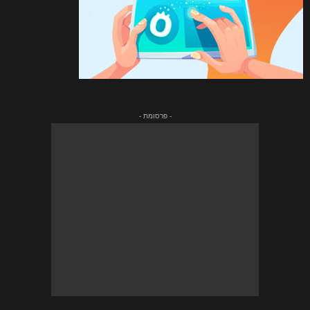
- פרסומת -