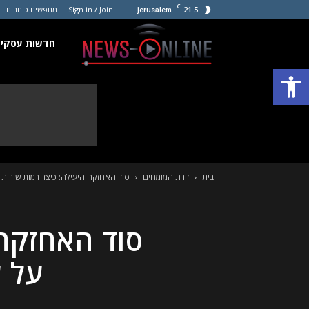
C
21.5
Sign in / Join
מחפשים כותבים
jerusalem
חדשות
חדשות עסקים
פתח סרגל נגישות
עסקים
קטנים
בית
זירת המומחים
סוד האחזקה היעילה: כיצד רמות שירות מ
סוד האחזקה 
על ע