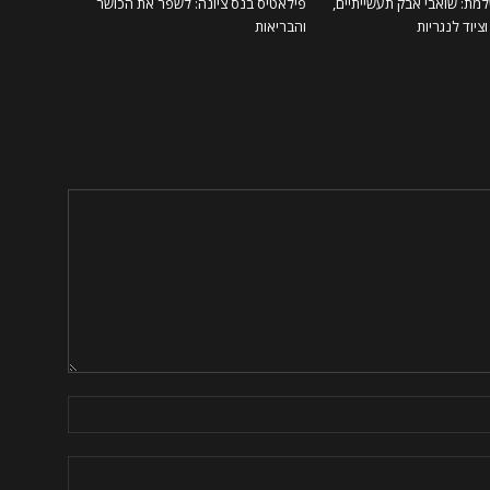
מת: שואבי אבק תעשייתיים,
פילאטיס בנס ציונה: לשפר את הכושר
ציוד לנגריות
והבריאות