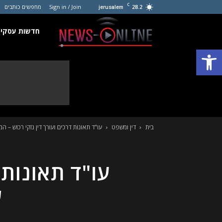
C
28.2
Sign in / Join
מחפשים כותבים
jerusalem
חדשות
חדשות עסקים
פתח סרגל נגישות
עסקים
קטנים
בית
דין ומשפט
עו"ד תאונות דרכים ועורך דין נזקי רכוש – ה
עו"ד תאונות 
ש