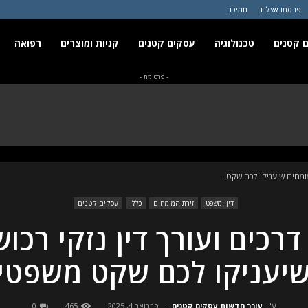
פרסמו אצלנו
תמיכה
 קטנים
טכנולוגיה
עסקים קטנים
קניות ומוצרים
רפואה
- פרסומת -
מומחים שיעניקו לכם שקט...
דין ומשפט
זירת המומחים
כללי
עסקים קטנים
דרכים ועורך דין נזקי רכו
יעניקו לכם שקט משפטי
ע"י
עורך חדשות עסקים קטנים
-
פברואר 4, 2025
465
0