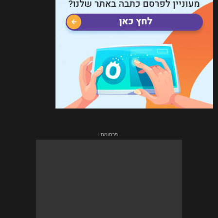
- פרסומת -