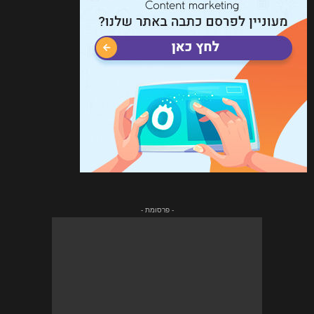
- פרסומת -