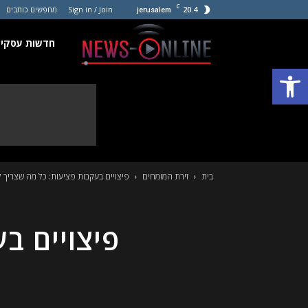
C
20.4
Sign in / Join
מחפשים כותבים
jerusalem
חדשות
חדשות עסקים
פתח סרגל נגישות
עסקים
קטנים
בית
זירת המומחים
פיצויים בעקבות פציעות: כל מה שצריך 
פיצויים ב