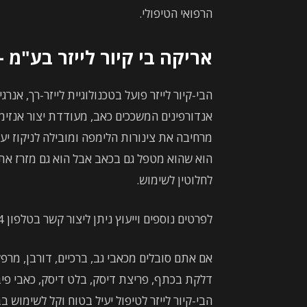
הרפואי הטיפולי.
אריקה בי קיור לייזר בע"מ 
הבי-קיור לייזר פועל בטכנולוגיית לייזר-רך, א
אנדורפינים המשככים כאב, מעודדת יצור אנזימ
מרחיבה את צינורות הלימפה ומובילה לניקוז יעי
הוא שהוא מטפל גם בכאב אבל הוא גם מזרז את ת
לחלוטין לשימוש.
לפרטים נוספים וייעוץ ניתן ליצור קשר בטלפון 3414*
אם אתם סובלים מכאבי גב, ברכיים, דורבן, מרפ
דלקת בכתף, פריצת דיסק, בלט דיסק, כאבי פיב
הבי-קיור לייזר לטיפול יעיל בטוח וקל לשימוש ב