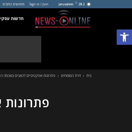
C
28.2
Sign in / Join
מחפשים כותבים
jerusalem
חדשות
חדשות עסקים
פתח סרגל נגישות
עסקים
קטנים
בית
זירת המומחים
פתרונות אפקטיביים לכאבים בשכמה הי
פתרונות 