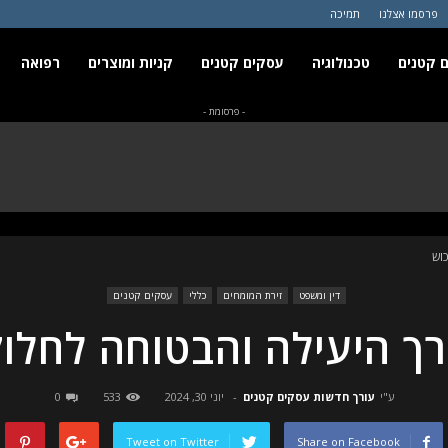
פרסמו אצלנו
תמיכה
 קטנים
טכנולוגיה
עסקים קטנים
קניות ומוצרים
רפואה
- פרסומת -
וש
דין ומשפט
זירת המומחים
כללי
עסקים קטנים
רך היעילה והבטוחה לחלו
ע"י
עורך חדשות עסקים קטנים
-
יוני 30, 2024
533
0
Tweet on Twitter
Share on Facebook