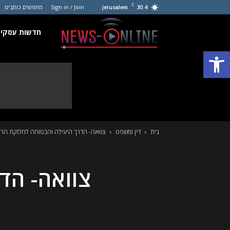
C
30.4
Sign in / Join
מחפשים כותבים
jerusalem
חדשות
חדשות עסקים
פתח סרגל נגישות
עסקים
קטנים
בית
דין ומשפט
צוואה- הדרך היעילה והבטוחה לחלוקת הרכ
צוואה- הד