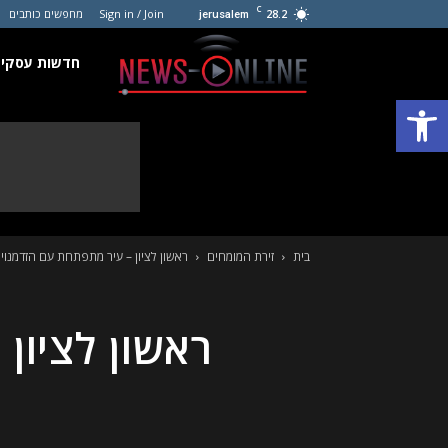
C
28.2
Sign in / Join
מחפשים כותבים
jerusalem
חדשות
חדשות עסקים
פתח סרגל נגישות
עסקים
קטנים
בית
זירת המומחים
ראשון לציון – עיר מתפתחת עם הזדמנוי
ראשון לציון