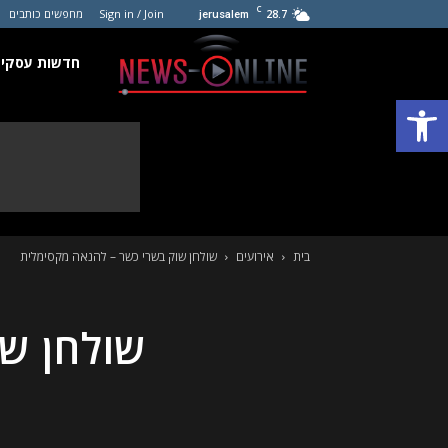
C
28.7
Sign in / Join
מחפשים כותבים
jerusalem
חדשות
חדשות עסקים
פתח סרגל נגישות
עסקים
קטנים
בית
אירועים
שולחן שוק בשרי כשר – להנאה מקסימלית
שולחן ש