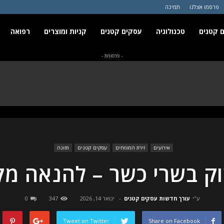
פרסמו אצלנו
תמיכה
 קטנים
טכנולוגיה
עסקים קטנים
קניות ומוצרים
רפואה
- פרסומת -
אירועים
זירת המומחים
עסקים קטנים
תזונה
וק בשרי כשר – להנאה מק
ע"י
עורך חדשות עסקים קטנים
-
ינואר 14, 2026
347
0
Tweet on Twitter
Share on Facebook