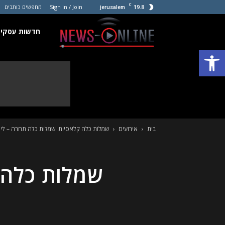
C
19.8
Sign in / Join
מחפשים כותבים
jerusalem
חדשות
חדשות עסקים
פתח סרגל נגישות
עסקים
קטנים
בית
אירועים
שמלות כלה קלאסיות ושמלות כלה תחרה – לימו
שמלות כלה 