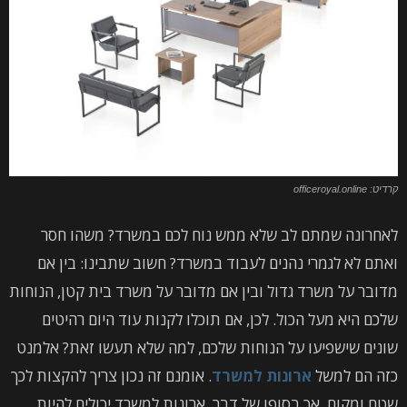
קרדיט: officeroyal.online
לאחרונה שמתם לב שלא ממש נוח לכם במשרד? משהו חסר
ואתם לא לגמרי נהנים לעבוד במשרד? חשוב שתבינו: בין אם
מדובר על משרד גדול ובין אם מדובר על משרד בית קטן, הנוחות
שלכם היא מעל הכול. לכן, אם תוכלו לקנות עוד היום רהיטים
שונים שישפיעו על הנוחות שלכם, למה שלא תעשו זאת? אלמנט
כזה הם למשל
ארונות למשרד
. אומנם זה נכון צריך להקצות לכך
שטח ומקום, אך בסופו של דבר, ארונות למשרד יכולים להיות