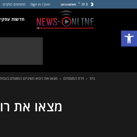
C
21.5
Sign in / Join
מחפשים כותבים
jerusalem
חדשות
חדשות עסקים
פתח סרגל נגישות
עסקים
קטנים
בית
זירת המומחים
מצאו את רופא השיניים המושלם בעפול
מצאו את רו