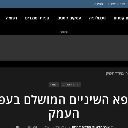
פרסמו אצלנו
תמיכה
 קטנים
טכנולוגיה
עסקים קטנים
קניות ומוצרים
רפואה
- פרסומת -
ה ובמגדל העמק
זירת המומחים
רפואה
פא השיניים המושלם בעפו
העמק
ע"י
עורך חדשות עסקים קטנים
-
אוקטובר 9, 2025
302
0