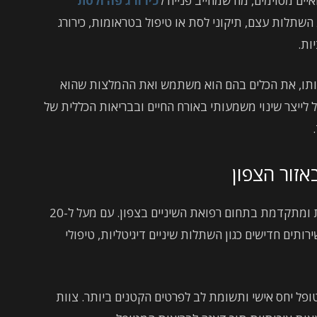
איים מסוימים, מה שמחייב פנייה ל
כירורג פה ולסת
השתלות עצם, תיקוני לסת או טיפול בטראומות, כירורג
ות.
חותו, את הכלים בהם הוא משתמש ואת ההמלצות שהוא
ל לייצר שינוי משמעותי באורח החיים ובבריאות הכללית של
אזור הצפון
קליניקת מדיקלאס ממוקמת כקליניקה מבוקשת ומתקדמת בתחום רפואת השיניים בצפון. עם מעל ל-20
רותים חדישים כגון השתלות שיניים דיגיטליות, טיפולי
ופל יחס אישי ותשומת לב לפרטים הקטנים ביותר. צוות