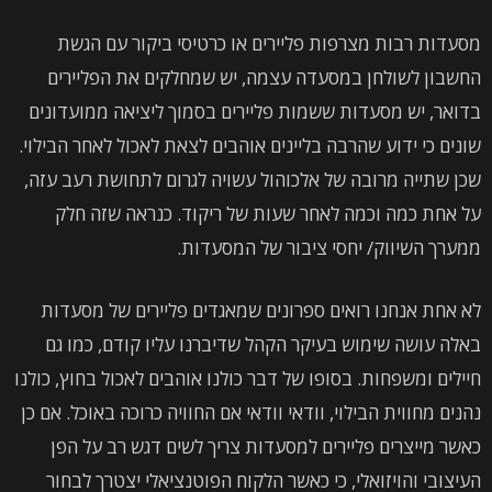
מסעדות רבות מצרפות פליירים או כרטיסי ביקור עם הגשת
החשבון לשולחן במסעדה עצמה, יש שמחלקים את הפליירים
בדואר, יש מסעדות ששמות פליירים בסמוך ליציאה ממועדונים
שונים כי ידוע שהרבה בליינים אוהבים לצאת לאכול לאחר הבילוי.
שכן שתייה מרובה של אלכוהול עשויה לגרום לתחושת רעב עזה,
על אחת כמה וכמה לאחר שעות של ריקוד. כנראה שזה חלק
ממערך השיווק/ יחסי ציבור של המסעדות.
לא אחת אנחנו רואים ספרונים שמאגדים פליירים של מסעדות
באלה עושה שימוש בעיקר הקהל שדיברנו עליו קודם, כמו גם
חיילים ומשפחות. בסופו של דבר כולנו אוהבים לאכול בחוץ, כולנו
נהנים מחווית הבילוי, וודאי וודאי אם החוויה כרוכה באוכל. אם כן
כאשר מייצרים פליירים למסעדות צריך לשים דגש רב על הפן
העיצובי והויזואלי, כי כאשר הלקוח הפוטנציאלי יצטרך לבחור