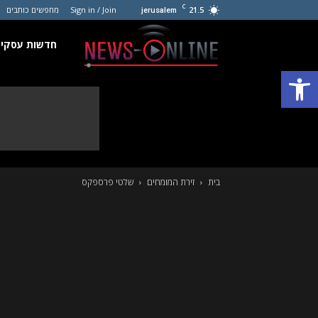
C
21.5
Sign in / Join
מחפשים כותבים
jerusalem
חדשות
חדשות עסקים
פתח סרגל נגישות
עסקים
קטנים
בית
זירת המומחים
שלטי פרספקס