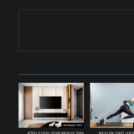
זירת המומחים
ציונה: לשפר את הכושר
עיצוב פנטהאוז יוקרתי: המדריך המלא