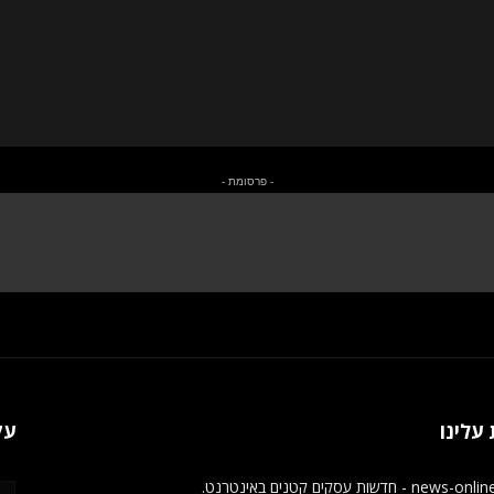
- פרסומת -
עלינו
עק
new - חדשות עסקים קטנים באינטרנט.