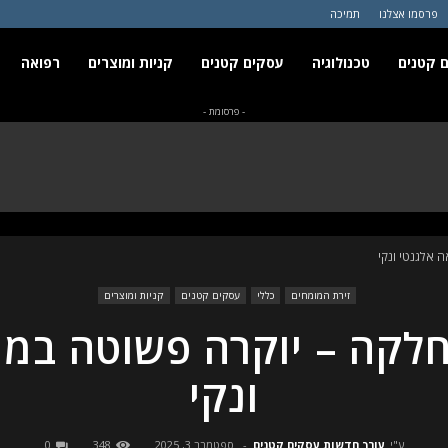
פרסמו אצלנו
תמיכה
 קטנים
טכנולוגיה
עסקים קטנים
קניות ומוצרים
רפואה
- פרסומת -
 אלגנטי ונקי
זירת המומחים
כללי
עסקים קטנים
קניות ומוצרים
לקה – יוקרה פשוטה במר
ונקי
ע"י
עורך חדשות עסקים קטנים
-
ספטמבר 3, 2025
348
0