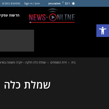
C
32.1
Sign in / Join
מחפשים כותבים
jerusalem
חדשות
חדשות עסקים
פתח סרגל נגישות
עסקים
קטנים
בית
זירת המומחים
שמלת כלה חלקה – יוקרה פשוטה במראה
שמלת כלה ח