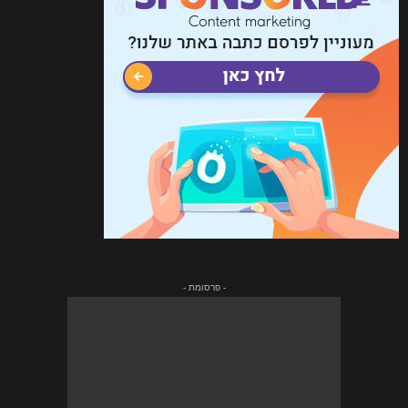
- פרסומת -