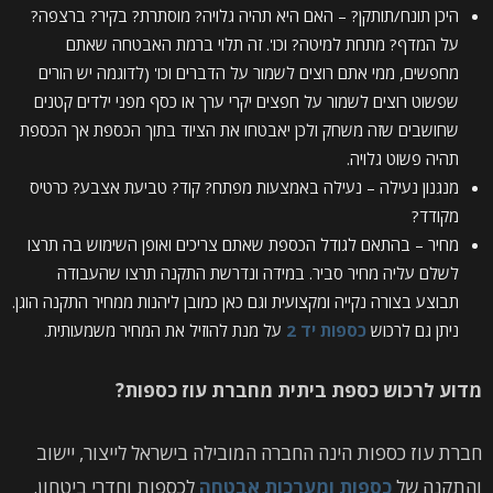
היכן תונח/תותקן? – האם היא תהיה גלויה? מוסתרת? בקיר? ברצפה?
על המדף? מתחת למיטה? וכו'. זה תלוי ברמת האבטחה שאתם
מחפשים, ממי אתם רוצים לשמור על הדברים וכו' (לדוגמה יש הורים
שפשוט רוצים לשמור על חפצים יקרי ערך או כסף מפני ילדים קטנים
שחושבים שזה משחק ולכן יאבטחו את הציוד בתוך הכספת אך הכספת
תהיה פשוט גלויה.
מנגנון נעילה – נעילה באמצעות מפתח? קוד? טביעת אצבע? כרטיס
מקודד?
מחיר – בהתאם לגודל הכספת שאתם צריכים ואופן השימוש בה תרצו
לשלם עליה מחיר סביר. במידה ונדרשת התקנה תרצו שהעבודה
תבוצע בצורה נקייה ומקצועית וגם כאן כמובן ליהנות ממחיר התקנה הוגן.
ניתן גם לרכוש
כספות יד 2
על מנת להוזיל את המחיר משמעותית.
מדוע לרכוש כספת ביתית מחברת עוז כספות?
חברת עוז כספות הינה החברה המובילה בישראל לייצור, יישוב
והתקנה של
כספות ומערכות אבטחה
לכספות וחדרי ביטחון.