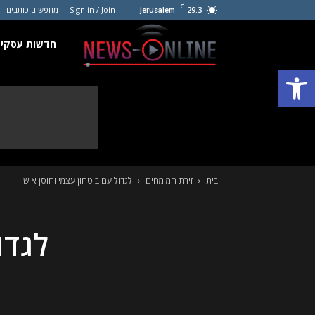
C
29.3
Sign in / Join
מחפשים כותבים
jerusalem
חדשות
חדשות עסקים
פתח סרגל נגישות
עסקים
קטנים
בית
זירת המומחים
לגדול עם ביטחון עצמי וחוסן אישי
לגדו