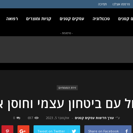
פרסמו אצלנו
תמיכה
 קטנים
טכנולוגיה
עסקים קטנים
קניות ומוצרים
רפואה
- פרסומת -
זירת המומחים
ל עם ביטחון עצמי וחוסן א
ע"י
עורך חדשות עסקים קטנים
-
אוקטובר 5, 2023
697
0
Tweet on Twitter
Share on Facebook