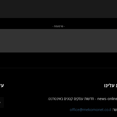
- פרסומת -
עלינו
עק
new - חדשות עסקים קטנים באינטרנט.
שר:
office@mekomonet.co.il