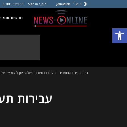
C
21.5
Sign in / Join
מחפשים כותבים
jerusalem
חדשות
חדשות עסקים
פתח סרגל נגישות
עסקים
קטנים
בית
זירת המומחים
עבירות תעבורה שלא ניתן להתפשר על ה
עבירות תע