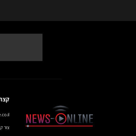
קצת 
s-online.co.il
צור ק