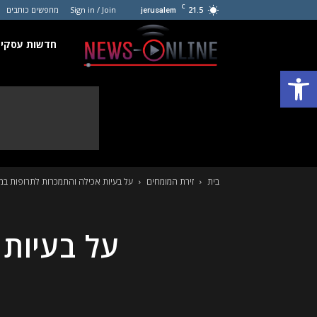
C
21.5
Sign in / Join
מחפשים כותבים
jerusalem
חדשות
חדשות עסקים
פתח סרגל נגישות
עסקים
קטנים
בית
זירת המומחים
על בעיות אכילה והתמכרות לתרופות ב
על בעיות