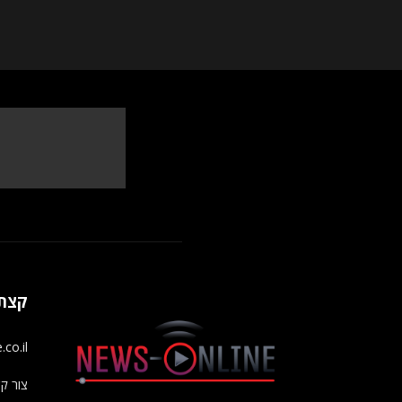
קצת 
s-online.co.il
צור ק