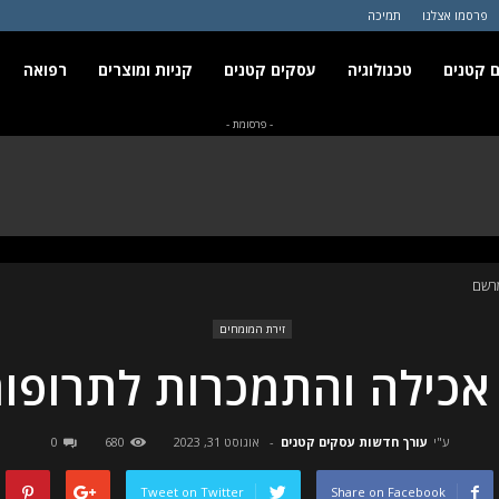
פרסמו אצלנו
תמיכה
 קטנים
טכנולוגיה
עסקים קטנים
קניות ומוצרים
רפואה
- פרסומת -
מרשם
זירת המומחים
 אכילה והתמכרות לתרופו
ע"י
עורך חדשות עסקים קטנים
-
אוגוסט 31, 2023
680
0
Tweet on Twitter
Share on Facebook