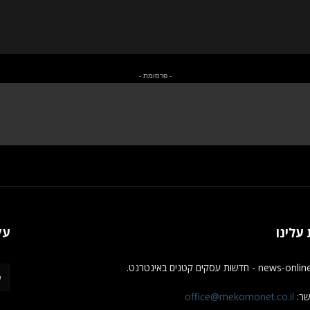
- פרסומת -
עלינו
עק
new - חדשות עסקים קטנים באינטרנט.
שר:
office@mekomonet.co.il