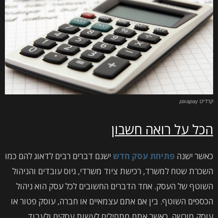
קרדיט pixapay
הכל על רואה חשבון
כאשר ישנה
פתיחת עסק חדש
ישנם דברים רבים לדאוג להם כמו
השכרת שטח למשרד, רכישת ציוד משרדי, גיוס עובדים והניהול
השוטף של העסק. אחד הדברים החשובים לכל עסק הוא ניהול
הכספים השוטף. בין אם אתם עצמאיים או חברה, עוסק פטור או
עוסק מורשה, כאשר אתם מתחילים לעשות עסקים ולעבוד