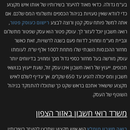
בע"מ גדולה. כדאי מאוד להיעזר בשירותיו של אותו איש מקצוע
כדי לוודא שאין טעויות בניהול הכספים ותשלומי המס שלכם. אם
אתה למשל פותח עסק קטן ורוצה לבצע
רישום כעוסק פטור
,
רואה חשבון יוכל לעזור לך. עוסק פטור הוא עסק שפטור מתשלום
וגביית מע"מ ומחויב לדווח פעם בשנה לרשויות, זאת כאשר
מחזור ההכנסות השנתי שלו מתחת ל100 אלף ש"ח. לעומתו
עוסק מורשה בעל מחזור כספי גדול מכך ומחויב בדיווחים יותר
תכופים. ייעוץ של רואה חשבון אינו עסק זול, שעת ייעוץ בנושאי
חשבון ומס יכולה להגיע עד 650 שקלים. אך עדיף לשלם לאיש
מקצוע שישאיר אתכם בראש שקט כך שתוכלו להתמקד בניהול
השוטף של העסק.
משרד רואי חשבון באזור הצפון
רואה חשבון מומלץ
הוא איש מקצוע שתרצו להיעזר בשירותיו