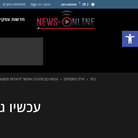
C
28.2
Sign in / Join
מחפשים כותבים
jerusalem
חדשות
חדשות עסקים
פתח סרגל נגישות
עסקים
קטנים
בית
זירת המומחים
עכשיו גם מהגינה אפשר להעלות תמונו
עכשיו ג