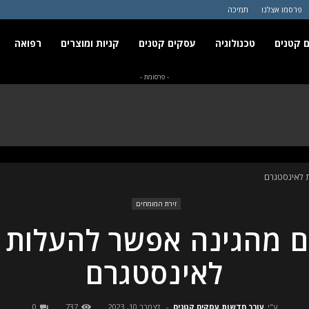
פרסמו אצלנו
תמיכה
 קטנים
טכנולוגיה
עסקים קטנים
קניות ומוצרים
רפואה
- פרסומת -
ת לאינסטגרם
זירת המומחים
ם מהגינה אפשר להעלות 
לאינסטגרם
ע"י
עורך חדשות עסקים קטנים
-
דצמבר 10, 2023
737
0