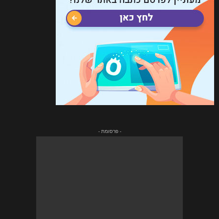
- פרסומת -